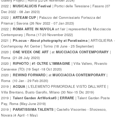
Gallery Project | Roma (22-24 November 2024)
2022 |
MUSICALUCIS Festival
| Portici delle Teresiane | Fasano (07
Dec 2022 - 08 Jan 2023)
2022 |
ARTEAM CUP
| Palazzo del Commissiario Fortezza del
Priamar | Savona (26 Nov 2022 - 07 Jan 2023)
2022 |
ROMA ARTE IN NUVOLA
art fair | represented by Mucciaccia
Contemporary | Roma (17-20 November 2022)
2021 |
Ph.ocus - About photography at Paratissima
| ARTIGLIERIA -
Con/temporay Art Center | Torino (18 June - 25 September)
2020 |
ONE WEEK ONE ART
| at
MUCCIACCIA CONTEMPORARY
|
Roma (21-28 July 2020)
2020 |
RIPHOTO
|
#1 OLTRE L'IMMAGINE
| Villa Vallero, Rivarolo
Canavese (TO) (19 Sept -18 Oct 2020)
2020 |
REWIND FORWARD
| at
MUCCIACCIA CONTEMPORARY
|
Roma (10 Jan - 29 Feb 2020)
2019 |
ACQUA
| L'ELEMENTO PRIMORDIALE VISTO DALL'ARTE |
Villa Brentano, Busto Garolfo, Milano (30 Nov-15 Dic 2019)
2019 |
Talent Garden ArtWorks#3 | ERRARE
| Talent Garden Poste
Pay, Roma (May-June 2019)
2019 |
PARATISSIMA TALENTS
| Castello Visconteo - Sforzesco,
Novara (4 April -1 May)