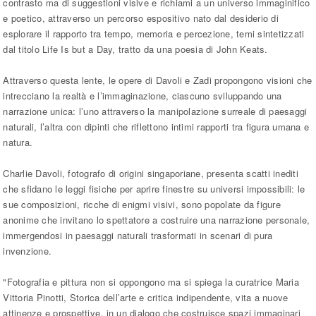
contrasto ma di suggestioni visive e richiami a un universo immaginifico
e poetico, attraverso un percorso espositivo nato dal desiderio di
esplorare il rapporto tra tempo, memoria e percezione, temi sintetizzati
dal titolo Life Is but a Day, tratto da una poesia di John Keats.
Attraverso questa lente, le opere di Davoli e Zadi propongono visioni che
intrecciano la realtà e l’immaginazione, ciascuno sviluppando una
narrazione unica: l’uno attraverso la manipolazione surreale di paesaggi
naturali, l’altra con dipinti che riflettono intimi rapporti tra figura umana e
natura.
Charlie Davoli, fotografo di origini singaporiane, presenta scatti inediti
che sfidano le leggi fisiche per aprire finestre su universi impossibili: le
sue composizioni, ricche di enigmi visivi, sono popolate da figure
anonime che invitano lo spettatore a costruire una narrazione personale,
immergendosi in paesaggi naturali trasformati in scenari di pura
invenzione.
"Fotografia e pittura non si oppongono ma si spiega la curatrice Maria
Vittoria Pinotti, Storica dell’arte e critica indipendente, vita a nuove
attinenze e prospettive, in un dialogo che costruisce spazi immaginari