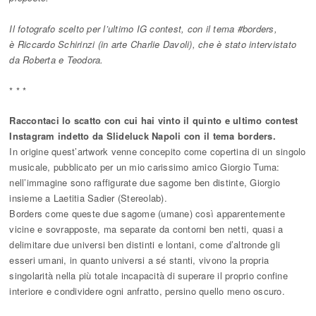
Il fotografo scelto per l’ultimo IG contest, con il tema #borders,
è Riccardo Schirinzi (in arte Charlie Davoli), che è stato intervistato
da Roberta e Teodora.
* * *
Raccontaci lo scatto con cui hai vinto il quinto e ultimo contest
Instagram indetto da Slideluck Napoli con il tema borders.
In origine quest’artwork venne concepito come copertina di un singolo
musicale, pubblicato per un mio carissimo amico Giorgio Tuma:
nell’immagine sono raffigurate due sagome ben distinte, Giorgio
insieme a Laetitia Sadier (Stereolab).
Borders come queste due sagome (umane) così apparentemente
vicine e sovrapposte, ma separate da contorni ben netti, quasi a
delimitare due universi ben distinti e lontani, come d’altronde gli
esseri umani, in quanto universi a sé stanti, vivono la propria
singolarità nella più totale incapacità di superare il proprio confine
interiore e condividere ogni anfratto, persino quello meno oscuro.