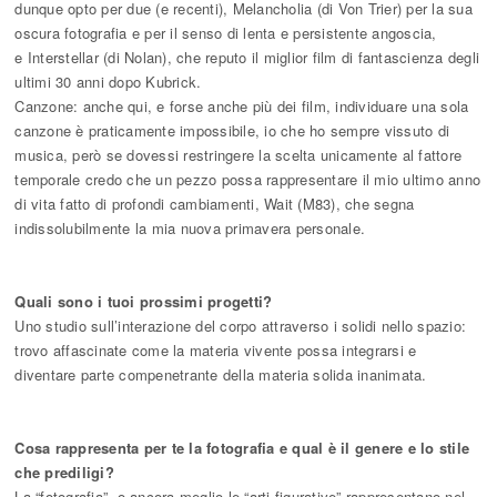
dunque opto per due (e recenti), Melancholia (di Von Trier) per la sua
oscura fotografia e per il senso di lenta e persistente angoscia,
e Interstellar (di Nolan), che reputo il miglior film di fantascienza degli
ultimi 30 anni dopo Kubrick.
Canzone: anche qui, e forse anche più dei film, individuare una sola
canzone è praticamente impossibile, io che ho sempre vissuto di
musica, però se dovessi restringere la scelta unicamente al fattore
temporale credo che un pezzo possa rappresentare il mio ultimo anno
di vita fatto di profondi cambiamenti, Wait (M83), che segna
indissolubilmente la mia nuova primavera personale.
Quali sono i tuoi prossimi progetti?
Uno studio sull’interazione del corpo attraverso i solidi nello spazio:
trovo affascinate come la materia vivente possa integrarsi e
diventare parte compenetrante della materia solida inanimata.
Cosa rappresenta per te la fotografia e qual è il genere e lo stile
che prediligi?
La “fotografia”, o ancora meglio le “arti figurative” rappresentano nel