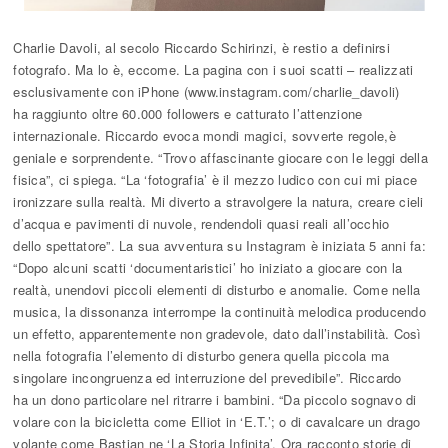
Charlie Davoli, al secolo Riccardo Schirinzi, è restio a definirsi
fotografo. Ma lo è, eccome. La pagina con i suoi scatti – realizzati
esclusivamente con iPhone (www.instagram.com/charlie_davoli)
ha raggiunto oltre 60.000 followers e catturato l’attenzione
internazionale. Riccardo evoca mondi magici, sovverte regole,è
geniale e sorprendente. “Trovo affascinante giocare con le leggi della
fisica”, ci spiega. “La ‘fotografia’ è il mezzo ludico con cui mi piace
ironizzare sulla realtà. Mi diverto a stravolgere la natura, creare cieli
d’acqua e pavimenti di nuvole, rendendoli quasi reali all’occhio
dello spettatore”. La sua avventura su Instagram è iniziata 5 anni fa:
“Dopo alcuni scatti ‘documentaristici’ ho iniziato a giocare con la
realtà, unendovi piccoli elementi di disturbo e anomalie. Come nella
musica, la dissonanza interrompe la continuità melodica producendo
un effetto, apparentemente non gradevole, dato dall’instabilità. Così
nella fotografia l’elemento di disturbo genera quella piccola ma
singolare incongruenza ed interruzione del prevedibile”. Riccardo
ha un dono particolare nel ritrarre i bambini. “Da piccolo sognavo di
volare con la bicicletta come Elliot in ‘E.T.’; o di cavalcare un drago
volante come Bastian ne ‘La Storia Infinita’. Ora racconto storie di