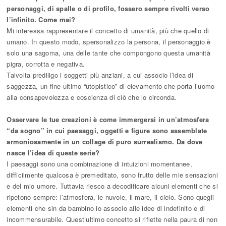
personaggi, di spalle o di profilo, fossero sempre rivolti verso
l’infinito. Come mai?
Mi interessa rappresentare il concetto di umanità, più che quello di
umano. In questo modo, spersonalizzo la persona, il personaggio è
solo una sagoma, una delle tante che compongono questa umanità
pigra, corrotta e negativa.
Talvolta prediligo i soggetti più anziani, a cui associo l’idea di
saggezza, un fine ultimo “utopistico” di elevamento che porta l’uomo
alla consapevolezza e coscienza di ciò che lo circonda.
Osservare le tue creazioni è come immergersi in un’atmosfera
“da sogno” in cui paesaggi, oggetti e figure sono assemblate
armoniosamente in un collage di puro surrealismo. Da dove
nasce l’idea di queste serie?
I paesaggi sono una combinazione di intuizioni momentanee,
difficilmente qualcosa è premeditato, sono frutto delle mie sensazioni
e del mio umore. Tuttavia riesco a decodificare alcuni elementi che si
ripetono sempre: l’atmosfera, le nuvole, il mare, il cielo. Sono quegli
elementi che sin da bambino io associo alle idee di indefinito e di
incommensurabile. Quest’ultimo concetto si riflette nella paura di non