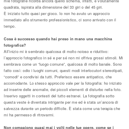
mie fotografie ricorda ancora quello schema, infatti, è volutamente
quadrata, ispirata alla dimensione del 33 giri o del 45 giri.
È iniziato tutto quasi per gioco. Io non ho avuto un approccio
immediato allo strumento professionistico, ci sono arrivato con il
tempo.
Cosa è successo quando hai preso in mano una macchina
fotografica?
All’inizio mi è sembrato qualcosa di molto noioso e riduttivo:
l’approccio fotografico in sé e per sé non mi offriva grossi stimoli. Mi
sembrava come un “luogo comune”, qualcosa di molto banale. Sono
fatto così: odio i luoghi comuni, questi modi interlocutori stereotipati,
“comodi” e condivisi da tutti. Preferisco essere antipatico, che
accomodante. Lo stesso approccio vale per la fotografia: ho iniziato
ad inserire delle anomalie, dei piccoli elementi di disturbo nella foto.
Inserivo oggetti in contesti del tutto estranei. La fotografia sotto
questa veste è diventata intrigante per me ed è stata un’ancora di
salvezza durante un periodo difficile. È stata come una terapia che
mi ha permesso di ritrovarmi.
Non compaiono quasi mai i volti nelle tue opere, come se i