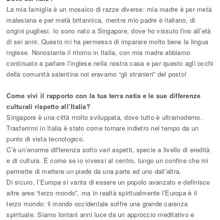
La mia famiglia è un mosaico di razze diverse: mia madre è per metà
malesiana e per metà britannica, mentre mio padre è italiano, di
origini pugliesi. Io sono nato a Singapore, dove ho vissuto fino all’età
di sei anni. Questo mi ha permesso di imparare molto bene la lingua
inglese. Nonostante il ritorno in Italia, con mia madre abbiamo
continuato a parlare l’inglese nella nostra casa e per questo agli occhi
della comunità salentina noi eravamo “gli stranieri” del posto!
Come vivi il rapporto con la tua terra natia e le sue differenze
culturali rispetto all’Italia?
Singapore è una città molto sviluppata, dove tutto è ultramoderno.
Trasferirmi in Italia è stato come tornare indietro nel tempo da un
punto di vista tecnologico.
C’è un’enorme differenza sotto vari aspetti, specie a livello di eredità
e di cultura. È come se io vivessi al centro, lungo un confine che mi
permette di mettere un piede da una parte ed uno dall’altra.
Di sicuro, l’Europa si vanta di essere un popolo avanzato e definisce
altre aree “terzo mondo”, ma in realtà spiritualmente l’Europa è il
terzo mondo: il mondo occidentale soffre una grande carenza
spirituale. Siamo lontani anni luce da un approccio meditativo e