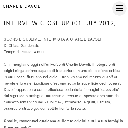
CHARLIE DAVOLI
INTERVIEW CLOSE UP (01 JULY 2019)
SOGNO E SUBLIME. INTERVISTA A CHARLIE DAVOLI
Di Chiara Sandonato
Tempo di lettura: 4 minuti.
Ci immergiamo oggi nell’universo di Charlie Davoli, il fotografo di
origini singaporiane capace di trasportarci in una dimensione onirica
in cui i pesci fluttuano nel cielo, i treni volano nel mezzo di soffici
nuvole e foreste rigogliose crescono sotto la superficie degli oceani.
Davoli rappresenta con meticolosa pedanteria immagini “capovolte”,
dal significato ambiguo, attraente e irrequieto, spesso dominate dal
concetto romantico del «sublime», attraverso le quali, l’artista,
osserva e stravolge, con sottile ironia, la realtà.
Charlie, raccontaci qualcosa sulle tue origini e sulla tua famiglia.
Dove sei nato?